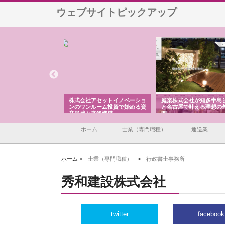
ウェブサイトピックアップ
ＯＮＯｃｏｍｐａｎｙ
株式会社アセットイノベーショ
庭楽株式会社が知多半島
ら広域配送を実現でき
ンのワンルーム投資で始める資
と名古屋で叶える理想の
産形成と老後準備
間
ホーム
士業（専門職種）
運送業
ホーム >
士業（専門職種）
>
行政書士事務所
秀和建設株式会社
twitter
facebook