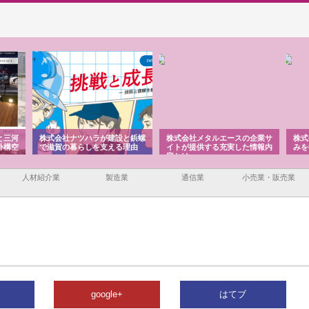
と三河
株式会社ナツハラが建設と鋲螺
株式会社メタルエースの企業サ
株式
外構空
で滋賀の暮らしを支える理由
イトが提供する充実した情報内
みを
容とは
人材紹介業
製造業
通信業
小売業・販売業
google+
はてブ