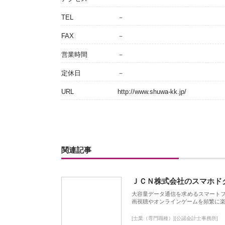
TEL
－
FAX
－
営業時間
－
定休日
－
URL
http://www.shuwa-kk.jp/
関連記事
ＪＣＮ株式会社のスマホド
大容量データ通信を求めるスマート
画視聴やオンラインゲームを頻繁に楽
[士業（専門職種）][公認会計士事務所]