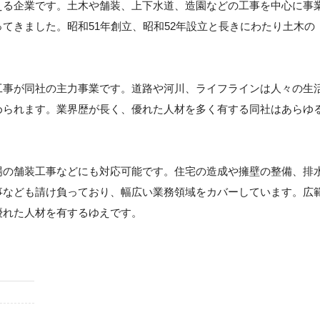
える企業です。土木や舗装、上下水道、造園などの工事を中心に事
てきました。昭和51年創立、昭和52年設立と長きにわたり土木の
工事が同社の主力事業です。道路や河川、ライフラインは人々の生
められます。業界歴が長く、優れた人材を多く有する同社はあらゆ
場の舗装工事などにも対応可能です。住宅の造成や擁壁の整備、排
事なども請け負っており、幅広い業務領域をカバーしています。広
優れた人材を有するゆえです。