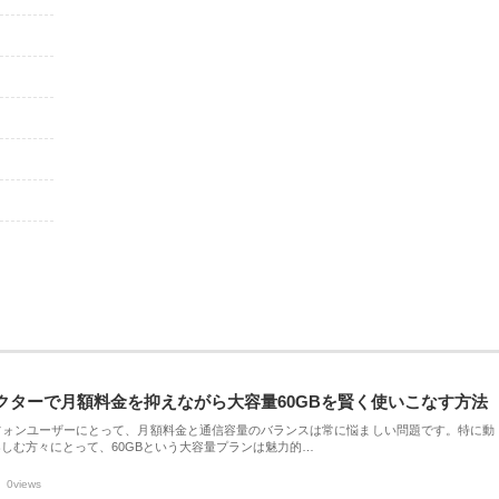
クターで月額料金を抑えながら大容量60GBを賢く使いこなす方法
フォンユーザーにとって、月額料金と通信容量のバランスは常に悩ましい問題です。特に動
しむ方々にとって、60GBという大容量プランは魅力的…
0views