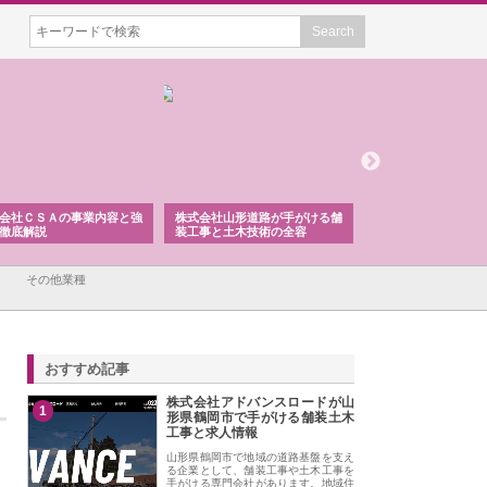
会社ＣＳＡの事業内容と強
株式会社山形道路が手がける舗
ホクシン設備株式会
徹底解説
装工事と土木技術の全容
る給排水空調消火設
績と強み
その他業種
おすすめ記事
株式会社アドバンスロードが山
1
形県鶴岡市で手がける舗装土木
工事と求人情報
山形県鶴岡市で地域の道路基盤を支え
る企業として、舗装工事や土木工事を
手がける専門会社があります。地域住