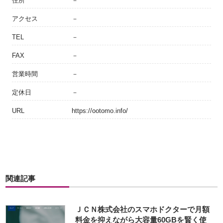
住所
－
アクセス
－
TEL
－
FAX
－
営業時間
－
定休日
－
URL
https://ootomo.info/
関連記事
ＪＣＮ株式会社のスマホドクターで月額
料金を抑えながら大容量60GBを賢く使