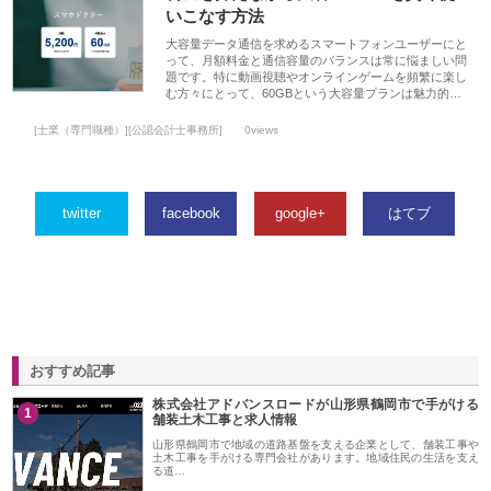
いこなす方法
大容量データ通信を求めるスマートフォンユーザーにと
って、月額料金と通信容量のバランスは常に悩ましい問
題です。特に動画視聴やオンラインゲームを頻繁に楽し
む方々にとって、60GBという大容量プランは魅力的…
[士業（専門職種）][公認会計士事務所]
0views
twitter
facebook
google+
はてブ
おすすめ記事
株式会社アドバンスロードが山形県鶴岡市で手がける
1
舗装土木工事と求人情報
山形県鶴岡市で地域の道路基盤を支える企業として、舗装工事や
土木工事を手がける専門会社があります。地域住民の生活を支え
る道…