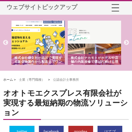
ウェブサイトピックアップ
ノー
株式会社耕文社が品川で実現す
株式会社ナカモトがホテルや店
株
の専
る販促物製作から配送までワン
舗の内装改修で選ばれ続ける理
れ
ストップ対応
由
強
ホーム >
士業（専門職種）
>
公認会計士事務所
オオトモエクスプレス有限会社が
実現する最短納期の物流ソリューシ
ョン
twitter
facebook
google+
はてブ