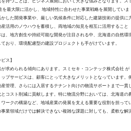
点を持つことは、ビジネス展開において大きな強みとなります。ス
性を最大限に活かし、地域特性に合わせた事業戦略を展開していま
活かした開発事業や、厳しい気候条件に対応した建築技術の提供に
動産活用のノウハウを蓄積し、両地域の知見を相互に活用すること
年は、地方創生や持続可能な開発が注目される中、北海道の自然環
しており、環境配慮型の建設プロジェクトも手がけています。
ービス】
が求められる傾向にあります。スミセキ・コンテック株式会社 が
トップサービスは、顧客にとって大きなメリットとなっています。
動産管理、さらには入居するテナント向けの物流サポートまで一貫
化とコスト削減に貢献します。特に物流分野においては、北海道の
トワークの構築など、地域産業の発展を支える重要な役割を担って
の事業領域だけでは解決できない複雑な課題に対しても、柔軟な解