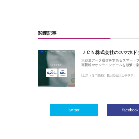
関連記事
ＪＣＮ株式会社のスマホド
大容量データ通信を求めるスマート
画視聴やオンラインゲームを頻繁に楽
[士業（専門職種）][公認会計士事務所]
twitter
facebook