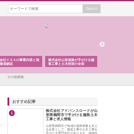
会社ＣＳＡの事業内容と強
株式会社山形道路が手がける舗
ホクシン設備株式会
徹底解説
装工事と土木技術の全容
る給排水空調消火設
績と強み
その他業種
おすすめ記事
株式会社アドバンスロードが山
1
形県鶴岡市で手がける舗装土木
工事と求人情報
山形県鶴岡市で地域の道路基盤を支え
る企業として、舗装工事や土木工事を
手がける専門会社があります。地域住