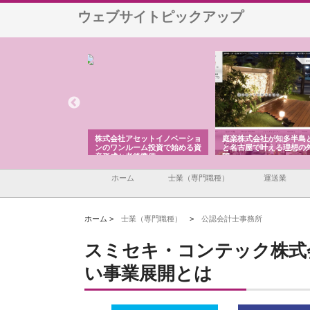
ウェブサイトピックアップ
ＯＮＯｃｏｍｐａｎｙ
株式会社アセットイノベーショ
庭楽株式会社が知多半島
ら広域配送を実現でき
ンのワンルーム投資で始める資
と名古屋で叶える理想の
産形成と老後準備
間
ホーム
士業（専門職種）
運送業
ホーム >
士業（専門職種）
>
公認会計士事務所
スミセキ・コンテック株式
い事業展開とは