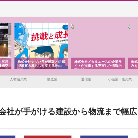
と三河
株式会社ナツハラが建設と鋲螺
株式会社メタルエースの企業サ
株式
外構空
で滋賀の暮らしを支える理由
イトが提供する充実した情報内
みを
容とは
人材紹介業
製造業
通信業
小売業・販売業
会社が手がける建設から物流まで幅広