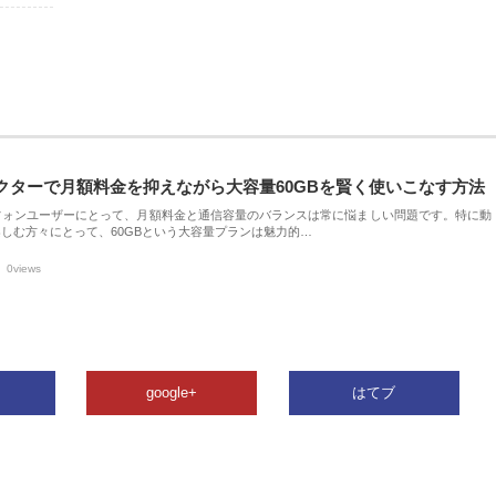
クターで月額料金を抑えながら大容量60GBを賢く使いこなす方法
フォンユーザーにとって、月額料金と通信容量のバランスは常に悩ましい問題です。特に動
しむ方々にとって、60GBという大容量プランは魅力的…
0views
google+
はてブ