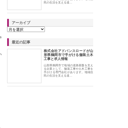
民の生活を支える道…
アーカイブ
中
最近の記事
株式会社アドバンスロードが山
い
形県鶴岡市で手がける舗装土木
工事と求人情報
山形県鶴岡市で地域の道路基盤を支え
る企業として、舗装工事や土木工事を
手がける専門会社があります。地域住
民の生活を支える道…