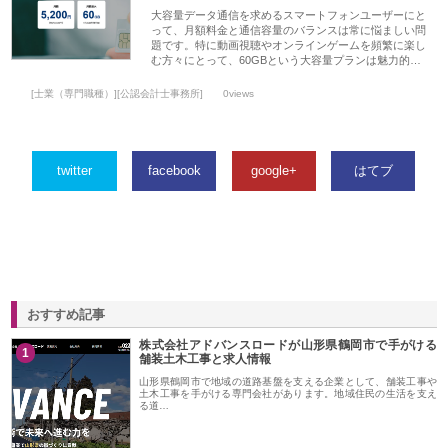
大容量データ通信を求めるスマートフォンユーザーにと
って、月額料金と通信容量のバランスは常に悩ましい問
題です。特に動画視聴やオンラインゲームを頻繁に楽し
む方々にとって、60GBという大容量プランは魅力的…
[士業（専門職種）][公認会計士事務所]
0views
twitter
facebook
google+
はてブ
おすすめ記事
株式会社アドバンスロードが山形県鶴岡市で手がける
1
舗装土木工事と求人情報
山形県鶴岡市で地域の道路基盤を支える企業として、舗装工事や
土木工事を手がける専門会社があります。地域住民の生活を支え
る道…