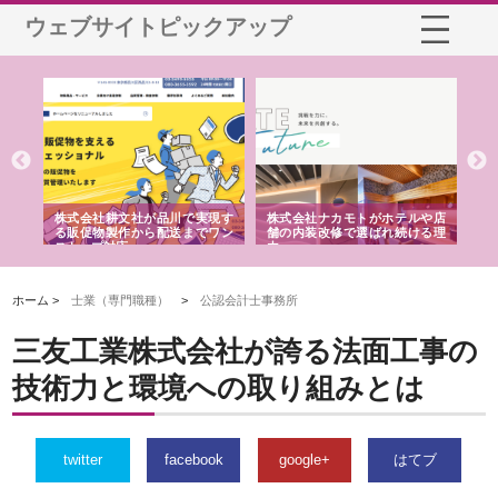
ウェブサイトピックアップ
ノー
株式会社耕文社が品川で実現す
株式会社ナカモトがホテルや店
株
の専
る販促物製作から配送までワン
舗の内装改修で選ばれ続ける理
れ
ストップ対応
由
強
ホーム >
士業（専門職種）
>
公認会計士事務所
三友工業株式会社が誇る法面工事の
技術力と環境への取り組みとは
twitter
facebook
google+
はてブ