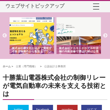
ウェブサイトピックアップ
ノー
株式会社耕文社が品川で実現す
株式会社ナカモトがホテルや店
株
の専
る販促物製作から配送までワン
舗の内装改修で選ばれ続ける理
れ
ストップ対応
由
強
ホーム >
士業（専門職種）
>
公認会計士事務所
十勝葉山電器株式会社の制御リレー
が電気自動車の未来を支える技術と
は
twitter
facebook
google+
はてブ