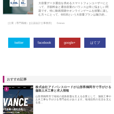
大容量データ通信を求めるスマートフォンユーザーにと
って、月額料金と通信容量のバランスは常に悩ましい問
題です。特に動画視聴やオンラインゲームを頻繁に楽し
む方々にとって、60GBという大容量プランは魅力的…
[士業（専門職種）][公認会計士事務所]
0views
twitter
facebook
google+
はてブ
おすすめ記事
株式会社アドバンスロードが山形県鶴岡市で手がける
1
舗装土木工事と求人情報
山形県鶴岡市で地域の道路基盤を支える企業として、舗装工事や
土木工事を手がける専門会社があります。地域住民の生活を支え
る道…