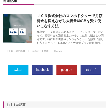
関連記事
ＪＣＮ株式会社のスマホドクターで月額
料金を抑えながら大容量60GBを賢く使
いこなす方法
大容量データ通信を求めるスマートフォンユーザーにと
って、月額料金と通信容量のバランスは常に悩ましい問
題です。特に動画視聴やオンラインゲームを頻繁に楽し
む方々にとって、60GBという大容量プランは魅力的…
[士業（専門職種）][公認会計士事務所]
0views
twitter
facebook
google+
はてブ
おすすめ記事