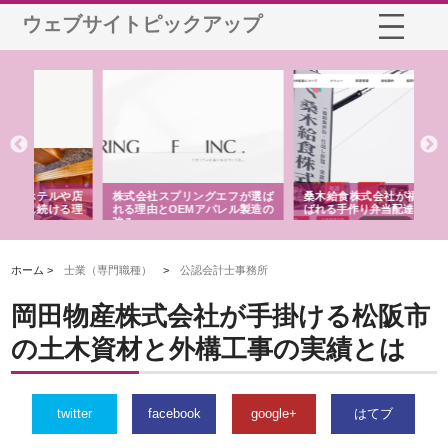
ウェブサイトピックアップ
や店
株式会社スプリングエフが選ば
桑木給食株式会社が福山市で選
株
る理
れる理由とOEMアパレル製造の
ばれる手作り弁当配達の理由
れ
強み
ホーム >
士業（専門職種）
>
公認会計士事務所
岡田物産株式会社が手掛ける松阪市
の土木資材と外構工事の実績とは
twitter
facebook
google+
はてブ