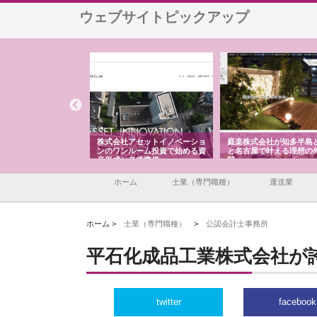
ウェブサイトピックアップ
ＯＮＯｃｏｍｐａｎｙ
株式会社アセットイノベーショ
庭楽株式会社が知多半島
ら広域配送を実現でき
ンのワンルーム投資で始める資
と名古屋で叶える理想の
産形成と老後準備
間
ホーム
士業（専門職種）
運送業
ホーム >
士業（専門職種）
>
公認会計士事務所
平石化成品工業株式会社が
twitter
facebook