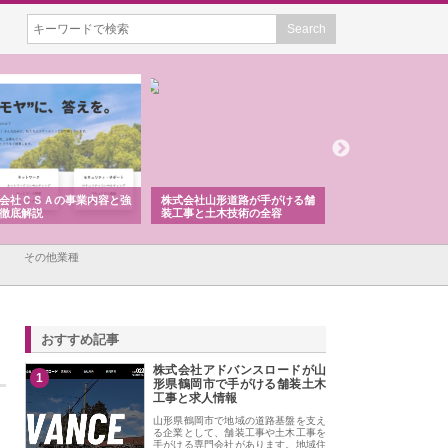
会社ＣＳＡの事業内容と強
株式会社山形道路が手がける舗
ホクシン設備株式会
徹底解説
装工事と土木技術の全容
る給排水空調消火設
績と強み
その他業種
おすすめ記事
株式会社アドバンスロードが山
1
形県鶴岡市で手がける舗装土木
工事と求人情報
山形県鶴岡市で地域の道路基盤を支え
る企業として、舗装工事や土木工事を
手がける専門会社があります。地域住