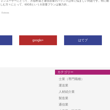
フォンユーザーにとって、月額料金と通信容量のバランスは常に悩ましい問題です。特に動
しむ方々にとって、60GBという大容量プランは魅力的…
0views
google+
はてブ
カテゴリー
士業（専門職種）
運送業
人材紹介業
製造業
通信業