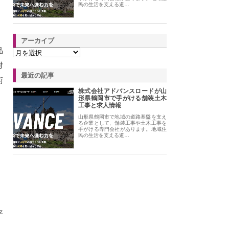
民の生活を支える道…
アーカイブ
品
対
最近の記事
術
株式会社アドバンスロードが山
形県鶴岡市で手がける舗装土木
工事と求人情報
山形県鶴岡市で地域の道路基盤を支え
る企業として、舗装工事や土木工事を
手がける専門会社があります。地域住
民の生活を支える道…
平
、