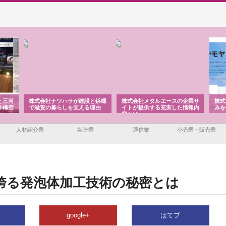
と三河
株式会社ナツハラが建設と鋲螺
株式会社メタルエースの企業サ
株式
外構空
で滋賀の暮らしを支える理由
イトが提供する充実した情報内
みを
容とは
人材紹介業
製造業
通信業
小売業・販売業
誇る発泡体加工技術の秘密とは
google+
はてブ