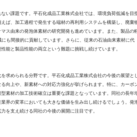
れない課題です。平石化成品工業株式会社では、環境負荷低減を目
例えば、加工過程で発生する端材の再利用システムを構築し、廃棄
オマス由来の発泡体素材の研究開発も進めています。また、製品の
減にも間接的に貢献しています。さらに、従来の石油由来素材に代
境性能と製品性能の両立という難題に挑戦し続けています。
化を求められる分野です。平石化成品工業株式会社の今後の展望と
なる向上や、新素材への対応力強化が挙げられます。特に、カーボ
慮型素材の加工技術確立は重要な課題となっています。同社の長年
産業界の変革においても大きな価値を生み出し続けるでしょう。発
底力を支え続ける同社の今後の展開に注目です。