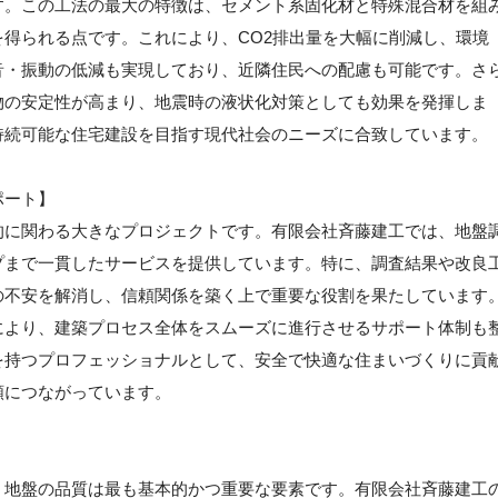
す。この工法の最大の特徴は、セメント系固化材と特殊混合材を組
得られる点です。これにより、CO2排出量を大幅に削減し、環境
音・振動の低減も実現しており、近隣住民への配慮も可能です。さ
物の安定性が高まり、地震時の液状化対策としても効果を発揮しま
持続可能な住宅建設を目指す現代社会のニーズに合致しています。
ポート】
的に関わる大きなプロジェクトです。有限会社斉藤建工では、地盤
プまで一貫したサービスを提供しています。特に、調査結果や改良
の不安を解消し、信頼関係を築く上で重要な役割を果たしています
により、建築プロセス全体をスムーズに進行させるサポート体制も
を持つプロフェッショナルとして、安全で快適な住まいづくりに貢
頼につながっています。
】
、地盤の品質は最も基本的かつ重要な要素です。有限会社斉藤建工