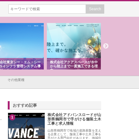
会社東京シー・エム・シー
株式会社アクアスペースが水中
株式会社地盤調査事
ISインフラ管理システム導
から陸上まで一貫施工できる理
れ続ける理由と建設
リット
由
強み
その他業種
おすすめ記事
株式会社アドバンスロードが山
1
形県鶴岡市で手がける舗装土木
工事と求人情報
山形県鶴岡市で地域の道路基盤を支え
る企業として、舗装工事や土木工事を
手がける専門会社があります。地域住