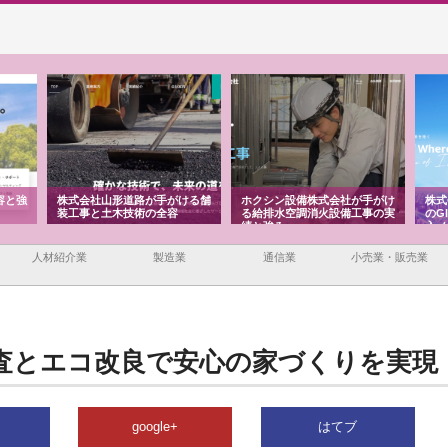
容と強
株式会社山形道路が手がける舗
ホクシン設備株式会社が手がけ
株式
装工事と土木技術の全容
る給排水空調消火設備工事の実
のG
績と強み
入メ
人材紹介業
製造業
通信業
小売業・販売業
査とエコ改良で安心の家づくりを実現
google+
はてブ