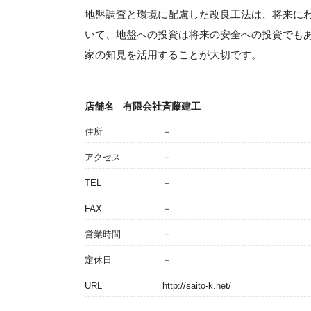
地盤調査と環境に配慮した改良工法は、将来に
いて、地盤への投資は将来の安全への投資でも
家の知見を活用することが大切です。
店舗名
有限会社斉藤建工
住所
－
アクセス
－
TEL
－
FAX
－
営業時間
－
定休日
－
URL
http://saito-k.net/