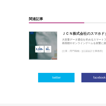
関連記事
ＪＣＮ株式会社のスマホド
大容量データ通信を求めるスマート
画視聴やオンラインゲームを頻繁に楽
[士業（専門職種）][公認会計士事務所]
twitter
facebook