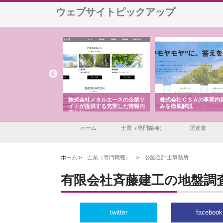
ウェブサイトピックアップ
ナツハラが建設と鋲螺
株式会社メタルエースの企業サ
株式会社ＣＳＡの事業内
暮らしを支える理由
イトが提供する充実した情報内
みを徹底解説
容とは
ホーム
士業（専門職種）
運送業
ホーム >
士業（専門職種）
>
公認会計士事務所
有限会社斉藤建工の地盤調
twitter
facebook