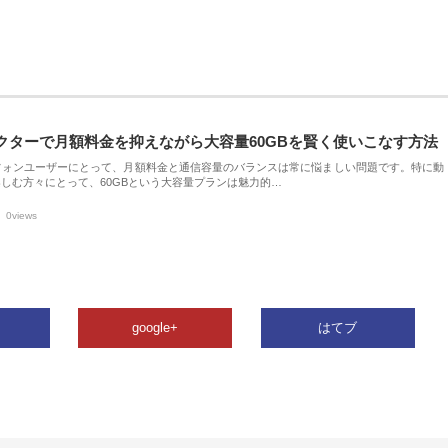
クターで月額料金を抑えながら大容量60GBを賢く使いこなす方法
フォンユーザーにとって、月額料金と通信容量のバランスは常に悩ましい問題です。特に動
しむ方々にとって、60GBという大容量プランは魅力的…
0views
google+
はてブ