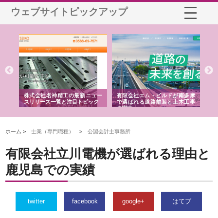
ウェブサイトピックアップ
選ば
株式会社名神精工の最新ニュー
有限会社エム・ビルドが南多摩
有
ルの
スリリース一覧と注目トピック
で選ばれる道路舗装と土木工事
ネ
の実力
ホーム >
士業（専門職種）
>
公認会計士事務所
有限会社立川電機が選ばれる理由と
鹿児島での実績
twitter
facebook
google+
はてブ