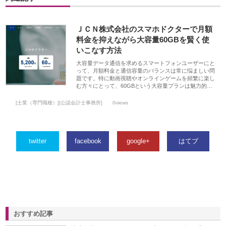
ＪＣＮ株式会社のスマホドクターで月額
料金を抑えながら大容量60GBを賢く使
いこなす方法
大容量データ通信を求めるスマートフォンユーザーにと
って、月額料金と通信容量のバランスは常に悩ましい問
題です。特に動画視聴やオンラインゲームを頻繁に楽し
む方々にとって、60GBという大容量プランは魅力的…
[士業（専門職種）][公認会計士事務所]
0views
twitter
facebook
google+
はてブ
おすすめ記事