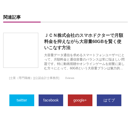
関連記事
ＪＣＮ株式会社のスマホドクターで月額
料金を抑えながら大容量60GBを賢く使
いこなす方法
大容量データ通信を求めるスマートフォンユーザーにと
って、月額料金と通信容量のバランスは常に悩ましい問
題です。特に動画視聴やオンラインゲームを頻繁に楽し
む方々にとって、60GBという大容量プランは魅力的…
[士業（専門職種）][公認会計士事務所]
0views
twitter
facebook
google+
はてブ