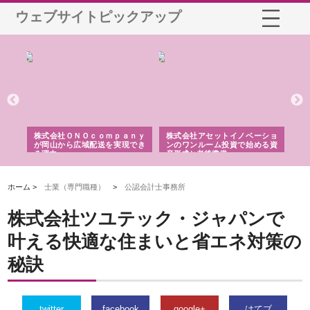
ウェブサイトピックアップ
う建
株式会社ＯＮＯｃｏｍｐａｎｙ
株式会社アセットイノベーショ
庭
性
が岡山から広域配送を実現でき
ンのワンルーム投資で始める資
と
る理由
産形成と老後準備
間
ホーム >
士業（専門職種）
>
公認会計士事務所
株式会社ツユテック・ジャパンで
叶える快適な住まいと省エネ対策の
秘訣
twitter
facebook
google+
はてブ