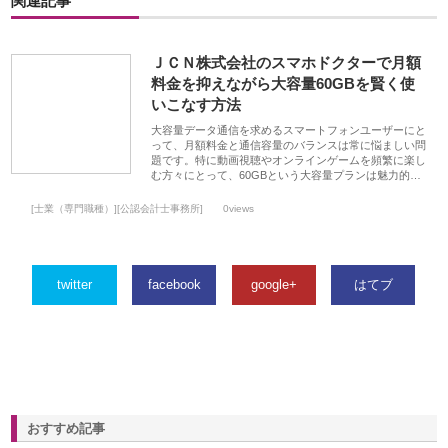
関連記事
ＪＣＮ株式会社のスマホドクターで月額
料金を抑えながら大容量60GBを賢く使
いこなす方法
大容量データ通信を求めるスマートフォンユーザーにと
って、月額料金と通信容量のバランスは常に悩ましい問
題です。特に動画視聴やオンラインゲームを頻繁に楽し
む方々にとって、60GBという大容量プランは魅力的…
[士業（専門職種）][公認会計士事務所]
0views
twitter
facebook
google+
はてブ
おすすめ記事