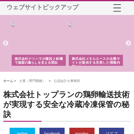
ウェブサイトピックアップ
メタルエースの企業サ
株式会社ＣＳＡの事業内容と強
株式会社山形道路が手
供する充実した情報内
みを徹底解説
装工事と土木技術の全
ホーム >
士業（専門職種）
>
公認会計士事務所
株式会社トップランの鶏卵輸送技術
が実現する安全な冷蔵冷凍保管の秘
訣
twitter
facebook
google+
はてブ