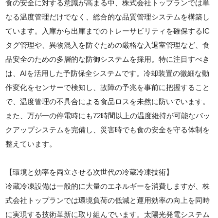
食の安全に対する意識が高まる中、株式会社トップランでは単
なる温度管理だけでなく、総合的な品質管理システムを構築し
ています。入庫から出庫までのトレーサビリティを確保するIC
タグ管理や、異物混入を防ぐための厳格な入退室管理など、食
品安全のための多層的な防御システムを採用。特に注目すべき
は、AIを活用した予防保全システムです。冷却装置の微細な動
作変化をセンサーで検知し、故障の予兆を事前に把握すること
で、温度管理の不具合による食品ロスを未然に防いでいます。
また、万が一の停電時にも72時間以上の温度維持が可能なバッ
クアップシステムを完備し、災害時でも食の安全を守る体制を
整えています。
【環境と効率を両立させる次世代の冷蔵冷凍技術】
冷蔵冷凍設備は一般的に大量のエネルギーを消費しますが、株
式会社トップランでは環境負荷の低減と運用効率の向上を同時
に実現する技術革新に取り組んでいます。太陽光発電システム