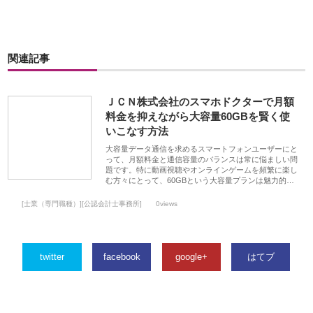
関連記事
ＪＣＮ株式会社のスマホドクターで月額
料金を抑えながら大容量60GBを賢く使
いこなす方法
大容量データ通信を求めるスマートフォンユーザーにと
って、月額料金と通信容量のバランスは常に悩ましい問
題です。特に動画視聴やオンラインゲームを頻繁に楽し
む方々にとって、60GBという大容量プランは魅力的…
[士業（専門職種）][公認会計士事務所]
0views
twitter
facebook
google+
はてブ