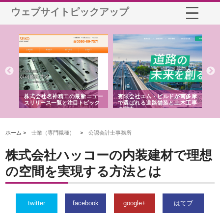
ウェブサイトピックアップ
選ば
株式会社名神精工の最新ニュー
有限会社エム・ビルドが南多摩
有
ルの
スリリース一覧と注目トピック
で選ばれる道路舗装と土木工事
ネ
の実力
ホーム >
士業（専門職種）
>
公認会計士事務所
株式会社ハッコーの内装建材で理想
の空間を実現する方法とは
twitter
facebook
google+
はてブ