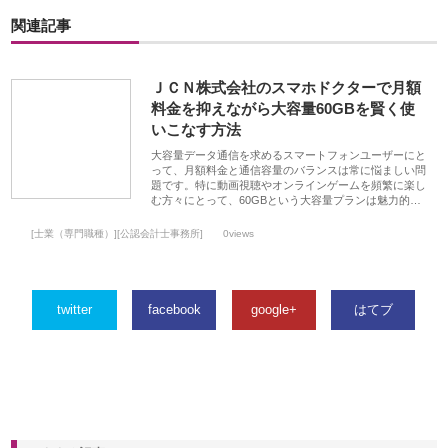
関連記事
ＪＣＮ株式会社のスマホドクターで月額
料金を抑えながら大容量60GBを賢く使
いこなす方法
大容量データ通信を求めるスマートフォンユーザーにと
って、月額料金と通信容量のバランスは常に悩ましい問
題です。特に動画視聴やオンラインゲームを頻繁に楽し
む方々にとって、60GBという大容量プランは魅力的…
[士業（専門職種）][公認会計士事務所]
0views
twitter
facebook
google+
はてブ