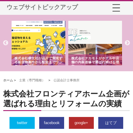
ウェブサイトピックアップ
ノー
株式会社耕文社が品川で実現す
株式会社ナカモトがホテルや店
株
の専
る販促物製作から配送までワン
舗の内装改修で選ばれ続ける理
れ
ストップ対応
由
強
ホーム >
士業（専門職種）
>
公認会計士事務所
株式会社フロンティアホーム企画が
選ばれる理由とリフォームの実績
twitter
facebook
google+
はてブ