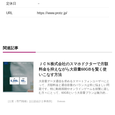
定休日
－
URL
https://www.protz.jp/
関連記事
ＪＣＮ株式会社のスマホドクターで月額
料金を抑えながら大容量60GBを賢く使
いこなす方法
大容量データ通信を求めるスマートフォンユーザーにと
って、月額料金と通信容量のバランスは常に悩ましい問
題です。特に動画視聴やオンラインゲームを頻繁に楽し
む方々にとって、60GBという大容量プランは魅力的…
[士業（専門職種）][公認会計士事務所]
0views