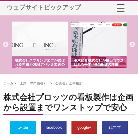
ウェブサイトピックアップ
や店
株式会社スプリングエフが選ば
桑木給食株式会社が福山市で選
株
る理
れる理由とOEMアパレル製造の
ばれる手作り弁当配達の理由
れ
強み
ホーム >
士業（専門職種）
>
公認会計士事務所
株式会社プロッツの看板製作は企画
から設置までワンストップで安心
twitter
facebook
google+
はてブ