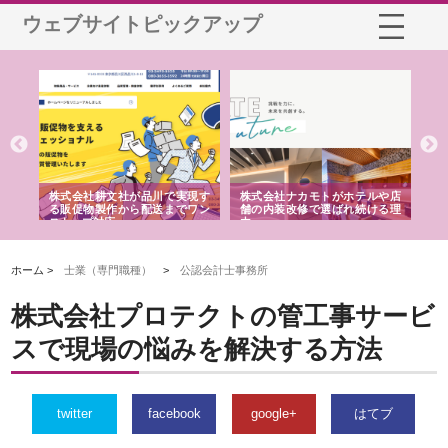
ウェブサイトピックアップ
ノー
株式会社耕文社が品川で実現す
株式会社ナカモトがホテルや店
株
の専
る販促物製作から配送までワン
舗の内装改修で選ばれ続ける理
れ
ストップ対応
由
強
ホーム >
士業（専門職種）
>
公認会計士事務所
株式会社プロテクトの管工事サービ
スで現場の悩みを解決する方法
twitter
facebook
google+
はてブ