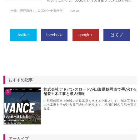
む方々にとって、60GBという大容量プランは魅力的…
[士業（専門職種）][公認会計士事務所]
0views
twitter
facebook
google+
はてブ
おすすめ記事
株式会社アドバンスロードが山形県鶴岡市で手がける
1
舗装土木工事と求人情報
山形県鶴岡市で地域の道路基盤を支える企業として、舗装工事や
土木工事を手がける専門会社があります。地域住民の生活を支え
る道…
アーカイブ