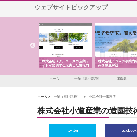
ウェブサイトピックアップ
ナツハラが建設と鋲螺
株式会社メタルエースの企業サ
株式会社ＣＳＡの事業内
暮らしを支える理由
イトが提供する充実した情報内
みを徹底解説
容とは
ホーム
士業（専門職種）
運送業
ホーム >
士業（専門職種）
>
公認会計士事務所
株式会社小道産業の造園技
twitter
facebook