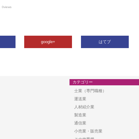
0views
google+
はてブ
カテゴリー
士業（専門職種）
運送業
人材紹介業
製造業
通信業
小売業・販売業