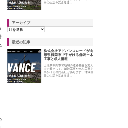
民の生活を支える道…
アーカイブ
ョ
持
最近の記事
化
株式会社アドバンスロードが山
形県鶴岡市で手がける舗装土木
工事と求人情報
山形県鶴岡市で地域の道路基盤を支え
る企業として、舗装工事や土木工事を
手がける専門会社があります。地域住
民の生活を支える道…
の
と