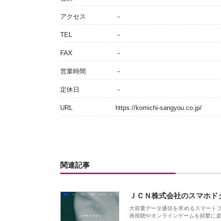
アクセス
－
TEL
－
FAX
－
営業時間
－
定休日
－
URL
https://komichi-sangyou.co.jp/
関連記事
ＪＣＮ株式会社のスマホド
大容量データ通信を求めるスマート
画視聴やオンラインゲームを頻繁に楽