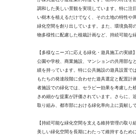
調和した美しい景観を実現しています。特に注
い樹木を植えるだけでなく、その土地の特性や
緑化空間を創り出しています。また、環境負荷
物多様性に配慮した植栽計画など、持続可能な
【多様なニーズに応える緑化・遊具施工の実績
公園や学校、商業施設、マンションの共用部な
績を持っています。特に公共施設の遊具設置で
もたちの発達段階に合わせた遊具選定と配置計
者施設での緑化では、セラピー効果を考慮した
きめ細かな提案が評価されています。さらに、
取り組み、都市部における緑化率向上に貢献し
【持続可能な緑化空間を支える維持管理の取り
美しい緑化空間を長期にわたって維持するため