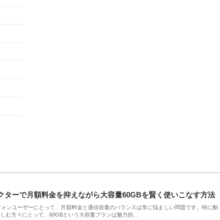
クターで月額料金を抑えながら大容量60GBを賢く使いこなす方法
フォンユーザーにとって、月額料金と通信容量のバランスは常に悩ましい問題です。特に動
しむ方々にとって、60GBという大容量プランは魅力的…