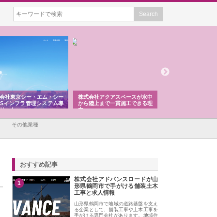
会社東京シー・エム・シー
株式会社アクアスペースが水中
株式会社地盤調査事
ISインフラ管理システム導
から陸上まで一貫施工できる理
れ続ける理由と建設
リット
由
強み
その他業種
おすすめ記事
株式会社アドバンスロードが山
1
形県鶴岡市で手がける舗装土木
工事と求人情報
山形県鶴岡市で地域の道路基盤を支え
る企業として、舗装工事や土木工事を
手がける専門会社があります。地域住