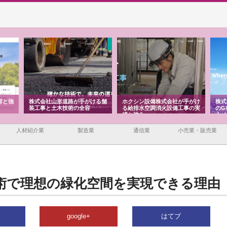
容と強
株式会社山形道路が手がける舗
ホクシン設備株式会社が手がけ
株式
装工事と土木技術の全容
る給排水空調消火設備工事の実
のG
績と強み
入メ
人材紹介業
製造業
通信業
小売業・販売業
術で理想の緑化空間を実現できる理由
google+
はてブ