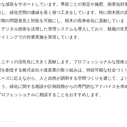
全な成長をサポートしています。季節ごとの剪定や施肥、病害虫対
供し、緑化空間の価値を長く保つ工夫をしています。特に樹木医の
早期の問題発見と対処を可能にし、樹木の長寿命化に貢献していま
、デジタル技術を活用した管理システムも導入しており、植栽の生
タイミングでの作業実施を実現しています。
ュニティの活性化に大きく貢献します。プロフェッショナルな技術
間を創造する株式会社小道産業の取り組みは、持続可能な社会づく
ニーズに応えながら、人と自然が調和する空間づくりを通じて、よ
ょう。緑化に関する相談や計画段階からの専門的なアドバイスを求
プロフェッショナルに相談することをおすすめします。