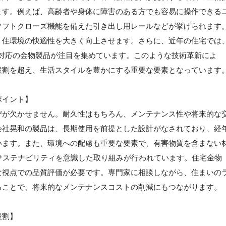
ます。例えば、高齢者や身体に障害のある方でも容易に操作できる
ソフトクローズ機能を備えた引き出し用レールなどが挙げられます
、住環境の快適性を大きく向上させます。さらに、近年の住宅では
T対応の金物製品が注目を集めています。このような技術革新によ
役割を超え、生活スタイルを豊かにする重要な要素となっています
ポイント】
びが欠かせません。耐久性はもちろん、メンテナンス性や将来的な
会社晃和の製品は、長期使用を前提とした設計がなされており、経
います。また、環境への配慮も重要な要素で、有害物質を含まない
サステナビリティを意識した取り組みが行われています。住宅金物
な視点での品質評価が必要です。専門家に相談しながら、住まいの
ることで、将来的なメンテナンスコストの削減にもつながります。
役割】