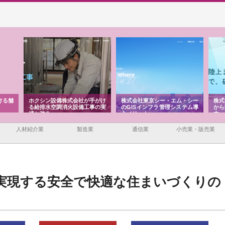
ける舗
ホクシン設備株式会社が手がけ
株式会社東京シー・エム・シー
株式
る給排水空調消火設備工事の実
のGISインフラ管理システム導
から
績と強み
入メリット
由
人材紹介業
製造業
通信業
小売業・販売業
実現する安全で快適な住まいづくりの