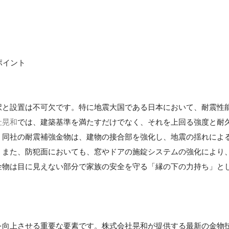
ポイント
択と設置は不可欠です。特に地震大国である日本において、耐震性
社晃和
では、建築基準を満たすだけでなく、それを上回る強度と耐
、同社の耐震補強金物は、建物の接合部を強化し、地震の揺れによ
。また、防犯面においても、窓やドアの施錠システムの強化により
金物は目に見えない部分で家族の安全を守る「縁の下の力持ち」と
を向上させる重要な要素です。株式会社晃和が提供する最新の金物