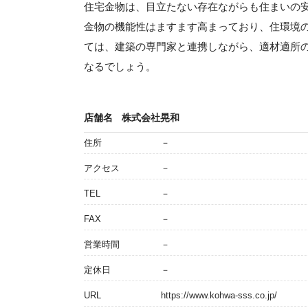
住宅金物は、目立たない存在ながらも住まいの
金物の機能性はますます高まっており、住環境
ては、建築の専門家と連携しながら、適材適所
なるでしょう。
店舗名
株式会社晃和
住所
－
アクセス
－
TEL
－
FAX
－
営業時間
－
定休日
－
URL
https://www.kohwa-sss.co.jp/