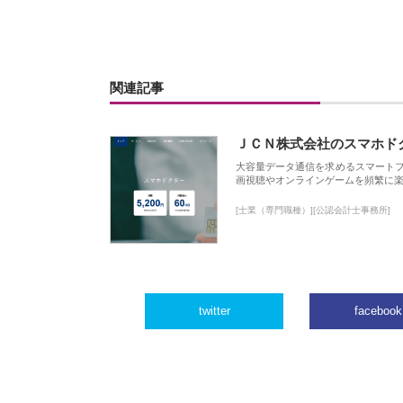
関連記事
ＪＣＮ株式会社のスマホド
大容量データ通信を求めるスマート
画視聴やオンラインゲームを頻繁に楽
[士業（専門職種）][公認会計士事務所]
twitter
facebook