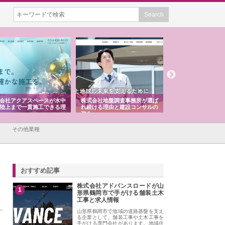
会社アクアスペースが水中
株式会社地盤調査事務所が選ば
株式会社名神精工の
陸上まで一貫施工できる理
れ続ける理由と建設コンサルの
スリリース一覧と注
強み
その他業種
おすすめ記事
株式会社アドバンスロードが山
1
形県鶴岡市で手がける舗装土木
工事と求人情報
山形県鶴岡市で地域の道路基盤を支え
る企業として、舗装工事や土木工事を
手がける専門会社があります。地域住