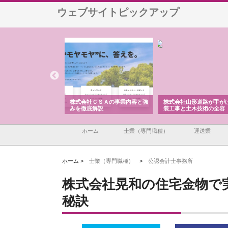
ウェブサイトピックアップ
メタルエースの企業サ
株式会社ＣＳＡの事業内容と強
株式会社山形道路が手が
供する充実した情報内
みを徹底解説
装工事と土木技術の全容
ホーム
士業（専門職種）
運送業
ホーム >
士業（専門職種）
>
公認会計士事務所
株式会社晃和の住宅金物で
秘訣