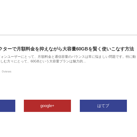
クターで月額料金を抑えながら大容量60GBを賢く使いこなす方法
フォンユーザーにとって、月額料金と通信容量のバランスは常に悩ましい問題です。特に動
しむ方々にとって、60GBという大容量プランは魅力的…
0views
google+
はてブ