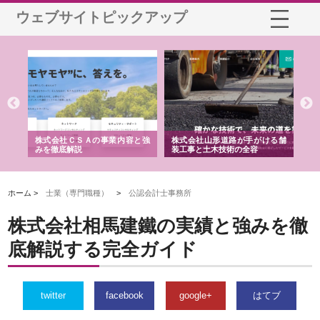
ウェブサイトピックアップ
業サ
株式会社ＣＳＡの事業内容と強
株式会社山形道路が手がける舗
ホ
報内
みを徹底解説
装工事と土木技術の全容
る
績
ホーム >
士業（専門職種）
>
公認会計士事務所
株式会社相馬建鐵の実績と強みを徹
底解説する完全ガイド
twitter
facebook
google+
はてブ