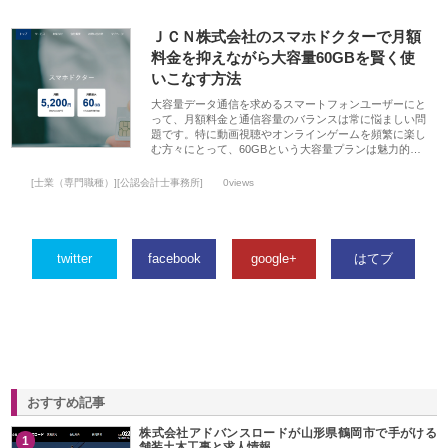
ＪＣＮ株式会社のスマホドクターで月額
料金を抑えながら大容量60GBを賢く使
いこなす方法
大容量データ通信を求めるスマートフォンユーザーにと
って、月額料金と通信容量のバランスは常に悩ましい問
題です。特に動画視聴やオンラインゲームを頻繁に楽し
む方々にとって、60GBという大容量プランは魅力的…
[士業（専門職種）][公認会計士事務所]
0views
twitter
facebook
google+
はてブ
おすすめ記事
株式会社アドバンスロードが山形県鶴岡市で手がける
1
舗装土木工事と求人情報