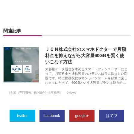
関連記事
ＪＣＮ株式会社のスマホドクターで月額
料金を抑えながら大容量60GBを賢く使
いこなす方法
大容量データ通信を求めるスマートフォンユーザーにと
って、月額料金と通信容量のバランスは常に悩ましい問
題です。特に動画視聴やオンラインゲームを頻繁に楽し
む方々にとって、60GBという大容量プランは魅力的…
[士業（専門職種）][公認会計士事務所]
0views
twitter
facebook
google+
はてブ