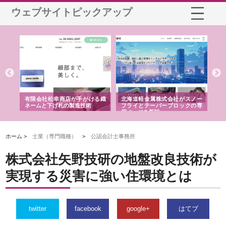
ウェブサイトピックアップ
が手がける織
北海道軽金属株式会社がスノー
株式会社耕文社が品川で実現
製造技術
フライとテーパーブロックの専
る販促物製作から配送までワ
用ページを新設
ストップ対応
ホーム >
士業（専門職種）
>
公認会計士事務所
株式会社矢野技研の地盤改良技術が
実現する災害に強い住環境とは
twitter
facebook
google+
はてブ