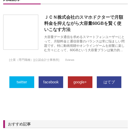
ＪＣＮ株式会社のスマホドクターで月額
料金を抑えながら大容量60GBを賢く使
いこなす方法
大容量データ通信を求めるスマートフォンユーザーにと
って、月額料金と通信容量のバランスは常に悩ましい問
題です。特に動画視聴やオンラインゲームを頻繁に楽し
む方々にとって、60GBという大容量プランは魅力的…
[士業（専門職種）][公認会計士事務所]
0views
twitter
facebook
google+
はてブ
おすすめ記事