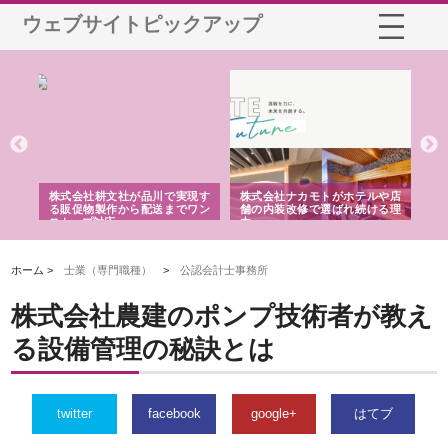
ウェブサイトピックアップ
ノー
株式会社耕文社が品川で実現す
株式会社ナカモトがホテルや店
株
の専
る販促物製作から配送までワン
舗の内装改修で選ばれ続ける理
れ
ストップ対応
由
強
ホーム >
士業（専門職種）
>
公認会計士事務所
株式会社農建のポンプ技術者が教え
る設備管理の秘訣とは
twitter
facebook
google+
はてブ