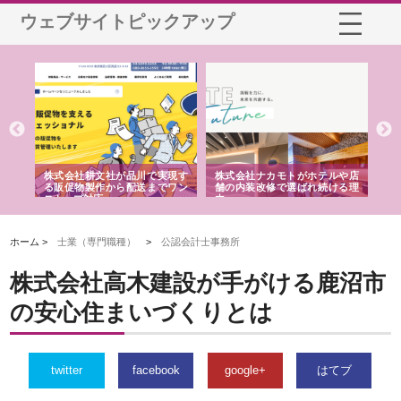
ウェブサイトピックアップ
ノー
株式会社耕文社が品川で実現す
株式会社ナカモトがホテルや店
株
の専
る販促物製作から配送までワン
舗の内装改修で選ばれ続ける理
れ
ストップ対応
由
強
ホーム >
士業（専門職種）
>
公認会計士事務所
株式会社高木建設が手がける鹿沼市
の安心住まいづくりとは
twitter
facebook
google+
はてブ