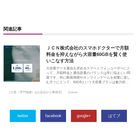
関連記事
ＪＣＮ株式会社のスマホドクターで月額
料金を抑えながら大容量60GBを賢く使
いこなす方法
大容量データ通信を求めるスマートフォンユーザーにと
って、月額料金と通信容量のバランスは常に悩ましい問
題です。特に動画視聴やオンラインゲームを頻繁に楽し
む方々にとって、60GBという大容量プランは魅力的…
[士業（専門職種）][公認会計士事務所]
0views
twitter
facebook
google+
はてブ