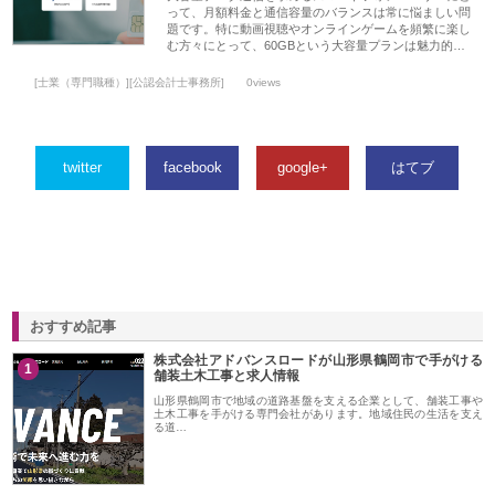
って、月額料金と通信容量のバランスは常に悩ましい問
題です。特に動画視聴やオンラインゲームを頻繁に楽し
む方々にとって、60GBという大容量プランは魅力的…
[士業（専門職種）][公認会計士事務所]
0views
twitter
facebook
google+
はてブ
おすすめ記事
株式会社アドバンスロードが山形県鶴岡市で手がける
1
舗装土木工事と求人情報
山形県鶴岡市で地域の道路基盤を支える企業として、舗装工事や
土木工事を手がける専門会社があります。地域住民の生活を支え
る道…