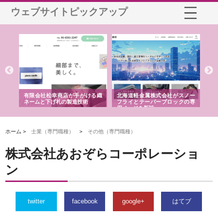
ウェブサイトピックアップ
多摩
有限会社松幸商店が手がける織
北海道軽金属株式会社がスノー
株
工事
ネームと下げ札の製造技術
フライとテーパーブロックの専
る
用ページを新設
ス
ホーム >
士業（専門職種）
>
その他（専門職種）
株式会社あおぞらコーポレーショ
ン
twitter
facebook
google+
はてブ