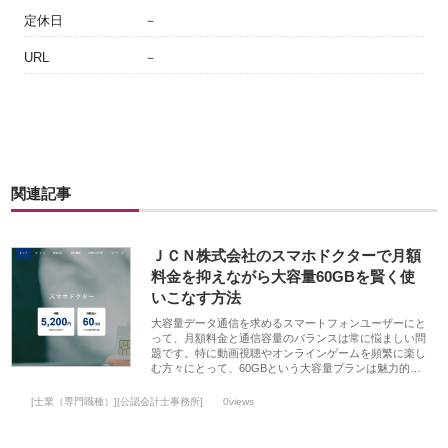
定休日
－
URL
－
関連記事
ＪＣＮ株式会社のスマホドクターで月額
料金を抑えながら大容量60GBを賢く使
いこなす方法
大容量データ通信を求めるスマートフォンユーザーにと
って、月額料金と通信容量のバランスは常に悩ましい問
題です。特に動画視聴やオンラインゲームを頻繁に楽し
む方々にとって、60GBという大容量プランは魅力的…
[士業（専門職種）][公認会計士事務所]
0views