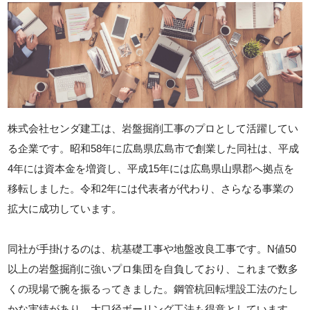
株式会社センダ建工は、岩盤掘削工事のプロとして活躍してい
る企業です。昭和58年に広島県広島市で創業した同社は、平成
4年には資本金を増資し、平成15年には広島県山県郡へ拠点を
移転しました。令和2年には代表者が代わり、さらなる事業の
拡大に成功しています。
同社が手掛けるのは、杭基礎工事や地盤改良工事です。N値50
以上の岩盤掘削に強いプロ集団を自負しており、これまで数多
くの現場で腕を振るってきました。鋼管杭回転埋設工法のたし
かな実績があり、大口径ボーリング工法も得意としています。