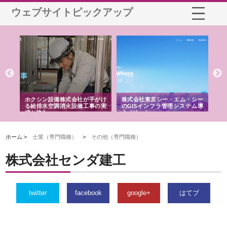
ウェブサイトピックアップ
る舗
ホクシン設備株式会社が手がけ
株式会社東京シー・エム・シー
株
る給排水空調消火設備工事の実
のGISインフラ管理システム導
か
績と強み
入メリット
由
ホーム >
士業（専門職種）
>
その他（専門職種）
株式会社センダ建工
twitter
facebook
google+
はてブ