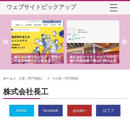
ウェブサイトピックアップ
ノー
株式会社耕文社が品川で実現す
株式会社ナカモトがホテルや店
株
の専
る販促物製作から配送までワン
舗の内装改修で選ばれ続ける理
れ
ストップ対応
由
強
ホーム >
士業（専門職種）
>
その他（専門職種）
株式会社長工
twitter
facebook
google+
はてブ