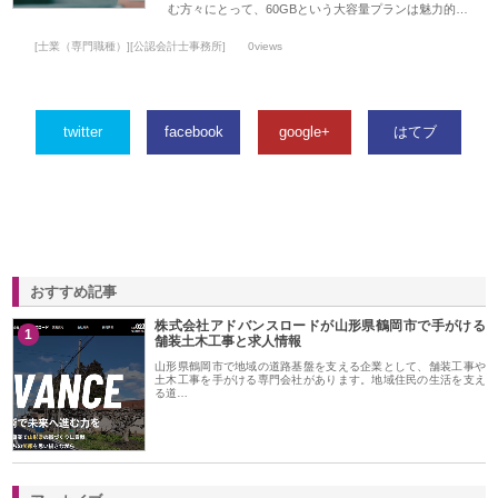
む方々にとって、60GBという大容量プランは魅力的…
[士業（専門職種）][公認会計士事務所]
0views
twitter
facebook
google+
はてブ
おすすめ記事
株式会社アドバンスロードが山形県鶴岡市で手がける
1
舗装土木工事と求人情報
山形県鶴岡市で地域の道路基盤を支える企業として、舗装工事や
土木工事を手がける専門会社があります。地域住民の生活を支え
る道…