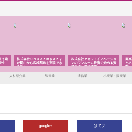
ｏｍｐａｎｙ
株式会社アセットイノベーショ
庭楽株式会社が知多半島と三河
送を実現でき
ンのワンルーム投資で始める資
と名古屋で叶える理想の外構空
産形成と老後準備
間
人材紹介業
製造業
通信業
小売業・販売業
google+
はてブ