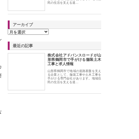
民の生活を支える道…
アーカイブ
ン
最近の記事
株式会社アドバンスロードが山
形県鶴岡市で手がける舗装土木
工事と求人情報
カ
山形県鶴岡市で地域の道路基盤を支え
要
る企業として、舗装工事や土木工事を
手がける専門会社があります。地域住
民の生活を支える道…
、
な