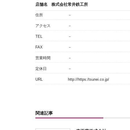
店舗名
株式会社常井鉄工所
住所
－
アクセス
－
TEL
－
FAX
－
営業時間
－
定休日
－
URL
http://https:/tsunei.co.jp/
関連記事