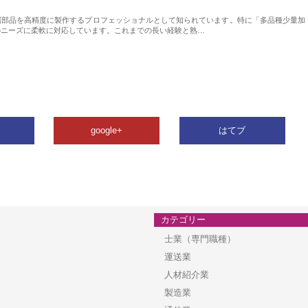
属部品を高精度に製作するプロフェッショナルとして知られています。特に「多品種少量加
のニーズに柔軟に対応しています。これまでの長い経験と熟…
google+
はてブ
カテゴリー
士業（専門職種）
運送業
人材紹介業
製造業