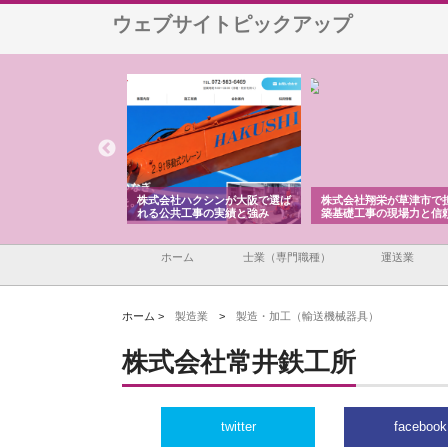
ウェブサイトピックアップ
式会社ハクシンが大阪で選ば
株式会社翔栄が草津市で担う建
株式会社ＯＮＯｃ
る公共工事の実績と強み
築基礎工事の現場力と信頼性
が岡山から広域配
る理由
ホーム
士業（専門職種）
運送業
ホーム >
製造業
>
製造・加工（輸送機械器具）
株式会社常井鉄工所
twitter
facebook