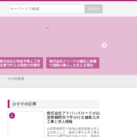
株式会社ナツハラが建設と鋲螺
株式会社メタルエースの企業サ
株式会社ＣＳ
で滋賀の暮らしを支える理由
イトが提供する充実した情報内
みを徹底解説
容とは
その他業種
おすすめ記事
株式会社アドバンスロードが山
1
形県鶴岡市で手がける舗装土木
工事と求人情報
山形県鶴岡市で地域の道路基盤を支え
る企業として、舗装工事や土木工事を
手がける専門会社があります。地域住