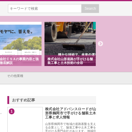
会社ＣＳＡの事業内容と強
株式会社山形道路が手がける舗
ホクシン設備株式会
徹底解説
装工事と土木技術の全容
る給排水空調消火設
績と強み
その他業種
おすすめ記事
株式会社アドバンスロードが山
1
形県鶴岡市で手がける舗装土木
工事と求人情報
山形県鶴岡市で地域の道路基盤を支え
る企業として、舗装工事や土木工事を
手がける専門会社があります。地域住