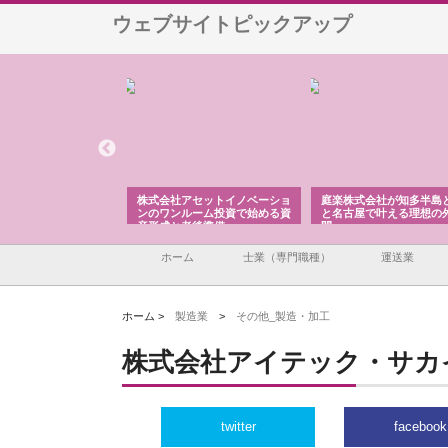
ウェブサイトピックアップ
ＯＮＯｃｏｍｐａｎｙ
株式会社アセットイノベーショ
庭楽株式会社が知多半島
ら広域配送を実現でき
ンのワンルーム投資で始める資
と名古屋で叶える理想の
産形成と老後準備
間
ホーム
士業（専門職種）
運送業
ホーム >
製造業
>
その他_製造・加工
株式会社アイテック・サカ
twitter
facebook