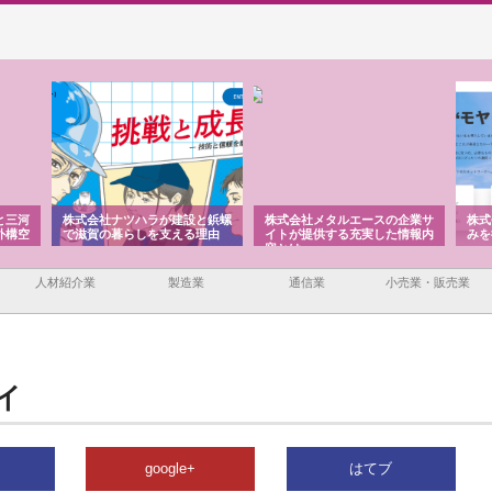
と三河
株式会社ナツハラが建設と鋲螺
株式会社メタルエースの企業サ
株式
外構空
で滋賀の暮らしを支える理由
イトが提供する充実した情報内
みを
容とは
人材紹介業
製造業
通信業
小売業・販売業
イ
google+
はてブ