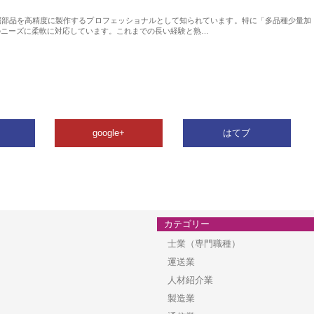
属部品を高精度に製作するプロフェッショナルとして知られています。特に「多品種少量加
のニーズに柔軟に対応しています。これまでの長い経験と熟…
google+
はてブ
カテゴリー
士業（専門職種）
運送業
人材紹介業
製造業