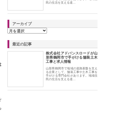
民の生活を支える道…
アーカイブ
最近の記事
株式会社アドバンスロードが山
形県鶴岡市で手がける舗装土木
工事と求人情報
は
山形県鶴岡市で地域の道路基盤を支え
る企業として、舗装工事や土木工事を
手がける専門会社があります。地域住
民の生活を支える道…
を
も