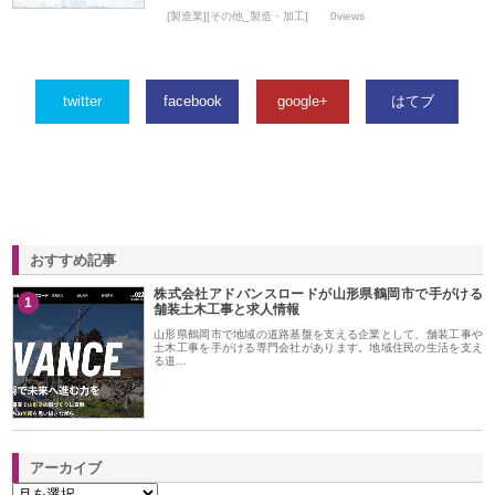
[製造業][その他_製造・加工]
0views
twitter
facebook
google+
はてブ
おすすめ記事
株式会社アドバンスロードが山形県鶴岡市で手がける
1
舗装土木工事と求人情報
山形県鶴岡市で地域の道路基盤を支える企業として、舗装工事や
土木工事を手がける専門会社があります。地域住民の生活を支え
る道…
アーカイブ