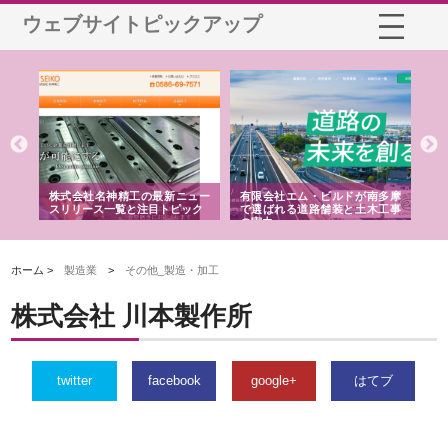
ウェブサイトピックアップ
選ば
株式会社名神精工の最新ニュー
有限会社エム・ビルドが南多摩
有
ルの
スリリース一覧と注目トピック
で選ばれる道路舗装と土木工事
ネ
の実力
ホーム >
製造業
>
その他_製造・加工
株式会社 川本製作所
twitter
facebook
google+
はてブ