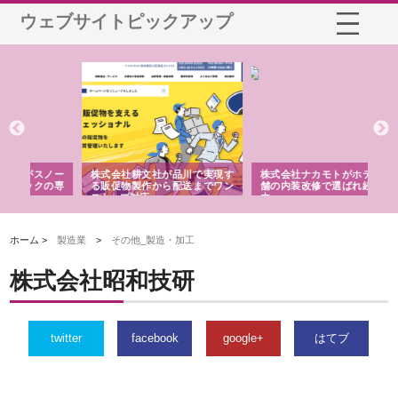
ウェブサイトピックアップ
ノー
株式会社耕文社が品川で実現す
株式会社ナカモトがホテルや店
株
の専
る販促物製作から配送までワン
舗の内装改修で選ばれ続ける理
れ
ストップ対応
由
強
ホーム >
製造業
>
その他_製造・加工
株式会社昭和技研
twitter
facebook
google+
はてブ