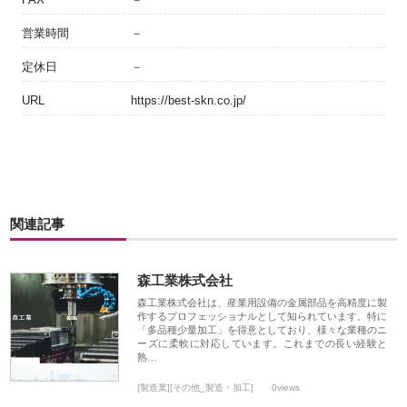
営業時間
－
定休日
－
URL
https://best-skn.co.jp/
関連記事
森工業株式会社
森工業株式会社は、産業用設備の金属部品を高精度に製
作するプロフェッショナルとして知られています。特に
「多品種少量加工」を得意としており、様々な業種のニ
ーズに柔軟に対応しています。これまでの長い経験と
熟…
[製造業][その他_製造・加工]
0views