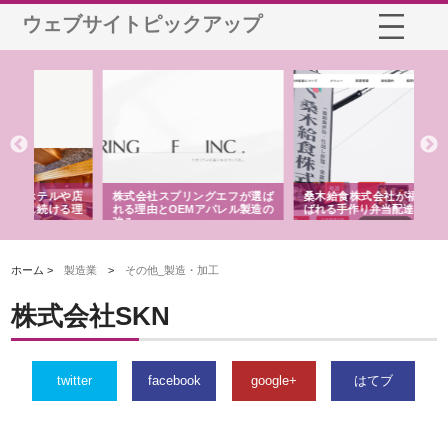
ウェブサイトピックアップ
や店
株式会社スプリングエフが選ば
桑木給食株式会社が福山市で選
株
る理
れる理由とOEMアパレル製造の
ばれる手作り弁当配達の理由
れ
強み
ホーム >
製造業
>
その他_製造・加工
株式会社SKN
twitter
facebook
google+
はてブ