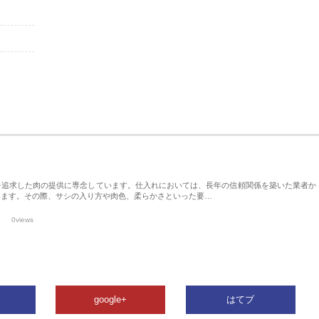
を追求した肉の提供に専念しています。仕入れにおいては、長年の信頼関係を築いた業者か
います。その際、サシの入り方や肉色、柔らかさといった要…
0views
google+
はてブ