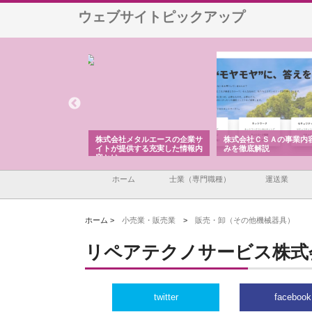
ウェブサイトピックアップ
株式会社メタルエースの企業サ
株式会社ＣＳＡの事業内容と強
株式会社山形
イトが提供する充実した情報内
みを徹底解説
装工事と土木
容とは
ホーム
士業（専門職種）
運送業
ホーム >
小売業・販売業
>
販売・卸（その他機械器具）
リペアテクノサービス株式
twitter
facebook