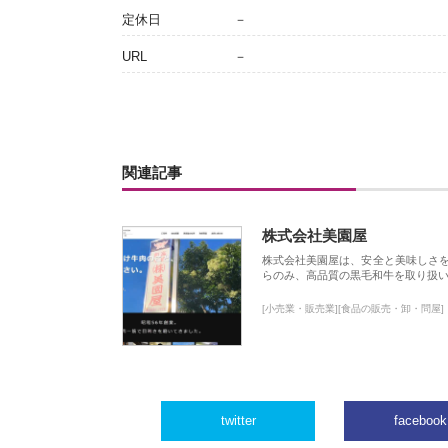
定休日
－
URL
－
関連記事
株式会社美園屋
株式会社美園屋は、安全と美味しさ
らのみ、高品質の黒毛和牛を取り扱
[小売業・販売業][食品の販売・卸・問屋]
twitter
facebook