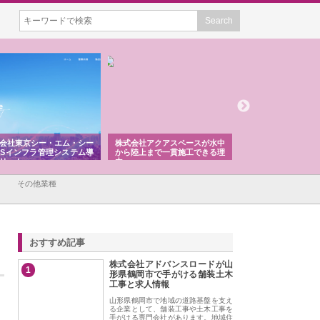
株式会社アクアスペースが水中
株式会社地盤調査事務所が選ば
株式会社
から陸上まで一貫施工できる理
れ続ける理由と建設コンサルの
スリリー
由
強み
その他業種
おすすめ記事
株式会社アドバンスロードが山
1
形県鶴岡市で手がける舗装土木
工事と求人情報
山形県鶴岡市で地域の道路基盤を支え
る企業として、舗装工事や土木工事を
手がける専門会社があります。地域住