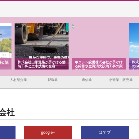
道路が手がける舗
ホクシン設備株式会社が手がけ
株式会社東京シー・エム・シー
技術の全容
る給排水空調消火設備工事の実
のGISインフラ管理システム導
績と強み
入メリット
人材紹介業
製造業
通信業
小売業・販売業
会社
google+
はてブ