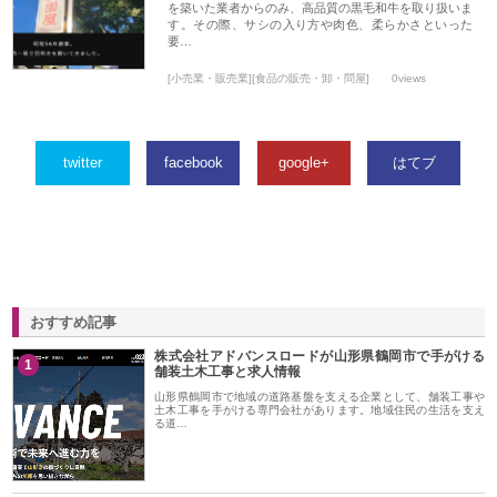
を築いた業者からのみ、高品質の黒毛和牛を取り扱いま
す。その際、サシの入り方や肉色、柔らかさといった
要…
[小売業・販売業][食品の販売・卸・問屋]
0views
twitter
facebook
google+
はてブ
おすすめ記事
株式会社アドバンスロードが山形県鶴岡市で手がける
1
舗装土木工事と求人情報
山形県鶴岡市で地域の道路基盤を支える企業として、舗装工事や
土木工事を手がける専門会社があります。地域住民の生活を支え
る道…