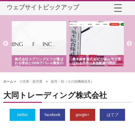
ウェブサイトピックアップ
や店
株式会社スプリングエフが選ば
桑木給食株式会社が福山市で選
株
る理
れる理由とOEMアパレル製造の
ばれる手作り弁当配達の理由
れ
強み
ホーム >
小売業・販売業
>
販売・卸（その他機械器具）
大同トレーディング株式会社
twitter
facebook
google+
はてブ