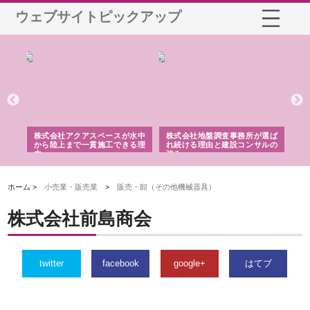
ウェブサイトピックアップ
シー
株式会社アクアスペースが水中
株式会社地盤調査事務所が選ば
株
ム導
から陸上まで一貫施工できる理
れ続ける理由と建設コンサルの
ス
由
強み
ホーム >
小売業・販売業
>
販売・卸（その他機械器具）
株式会社前島商会
twitter
facebook
google+
はてブ