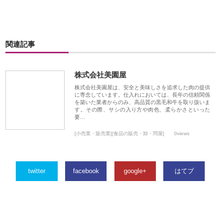
関連記事
株式会社美園屋
株式会社美園屋は、安全と美味しさを追求した肉の提供
に専念しています。仕入れにおいては、長年の信頼関係
を築いた業者からのみ、高品質の黒毛和牛を取り扱いま
す。その際、サシの入り方や肉色、柔らかさといった
要…
[小売業・販売業][食品の販売・卸・問屋]
0views
twitter
facebook
google+
はてブ