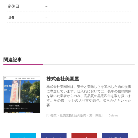
定休日
－
URL
－
関連記事
株式会社美園屋
株式会社美園屋は、安全と美味しさを追求した肉の提供
に専念しています。仕入れにおいては、長年の信頼関係
を築いた業者からのみ、高品質の黒毛和牛を取り扱いま
す。その際、サシの入り方や肉色、柔らかさといった
要…
[小売業・販売業][食品の販売・卸・問屋]
0views