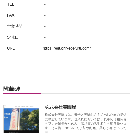
TEL
－
FAX
－
営業時間
－
定休日
－
URL
https://eguchivegefuru.com/
関連記事
株式会社美園屋
株式会社美園屋は、安全と美味しさを追求した肉の提供
に専念しています。仕入れにおいては、長年の信頼関係
を築いた業者からのみ、高品質の黒毛和牛を取り扱いま
す。その際、サシの入り方や肉色、柔らかさといった
要…