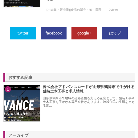
[小売業・販売業][食品の販売・卸・問屋]
0views
twitter
facebook
google+
はてブ
おすすめ記事
株式会社アドバンスロードが山形県鶴岡市で手がける
1
舗装土木工事と求人情報
山形県鶴岡市で地域の道路基盤を支える企業として、舗装工事や
土木工事を手がける専門会社があります。地域住民の生活を支え
る道…
アーカイブ