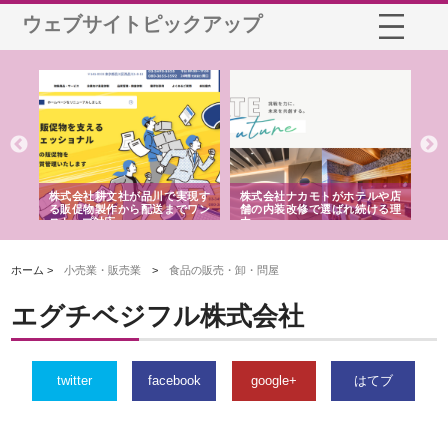
ウェブサイトピックアップ
ノー
株式会社耕文社が品川で実現す
株式会社ナカモトがホテルや店
株
の専
る販促物製作から配送までワン
舗の内装改修で選ばれ続ける理
れ
ストップ対応
由
強
ホーム >
小売業・販売業
>
食品の販売・卸・問屋
エグチベジフル株式会社
twitter
facebook
google+
はてブ