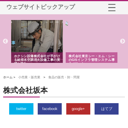
ウェブサイトピックアップ
株式会社東京シー・エム・シー
株式会社アクアスペースが水中
株式会社地
のGISインフラ管理システム導
から陸上まで一貫施工できる理
れ続ける理
入メリット
由
強み
ホーム >
小売業・販売業
>
食品の販売・卸・問屋
株式会社坂本
twitter
facebook
google+
はてブ