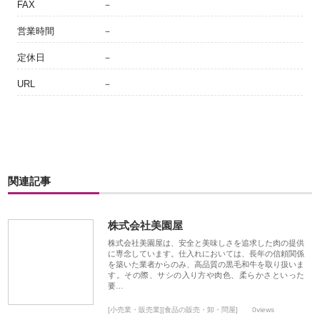
FAX
－
営業時間
－
定休日
－
URL
－
関連記事
株式会社美園屋
株式会社美園屋は、安全と美味しさを追求した肉の提供
に専念しています。仕入れにおいては、長年の信頼関係
を築いた業者からのみ、高品質の黒毛和牛を取り扱いま
す。その際、サシの入り方や肉色、柔らかさといった
要…
[小売業・販売業][食品の販売・卸・問屋]
0views