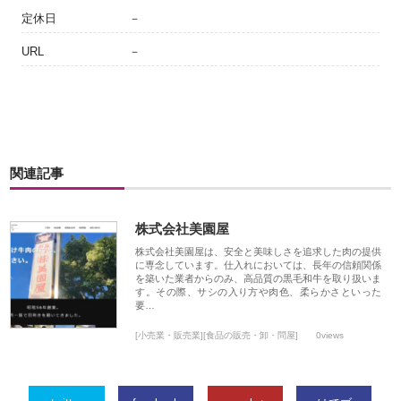
定休日
－
URL
－
関連記事
株式会社美園屋
株式会社美園屋は、安全と美味しさを追求した肉の提供
に専念しています。仕入れにおいては、長年の信頼関係
を築いた業者からのみ、高品質の黒毛和牛を取り扱いま
す。その際、サシの入り方や肉色、柔らかさといった
要…
[小売業・販売業][食品の販売・卸・問屋]
0views