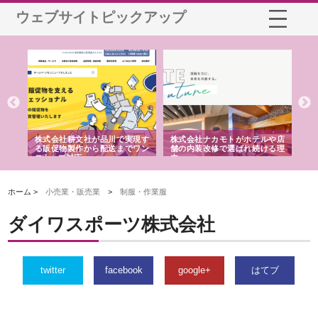
ウェブサイトピックアップ
ノー
株式会社耕文社が品川で実現す
株式会社ナカモトがホテルや店
株
の専
る販促物製作から配送までワン
舗の内装改修で選ばれ続ける理
れ
ストップ対応
由
強
ホーム >
小売業・販売業
>
制服・作業服
ダイワスポーツ株式会社
twitter
facebook
google+
はてブ