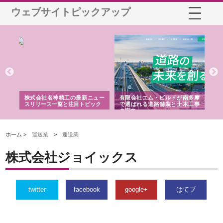
ウェブサイトピックアップ
選ば
株式会社名神精工の最新ニュー
有限会社エム・ビルドが南多摩
有
ルの
スリリース一覧と注目トピック
で選ばれる道路舗装と土木工事
ネ
の実力
ホーム >
運送業
>
運送業
株式会社ジョイックス
twitter
facebook
google+
はてブ