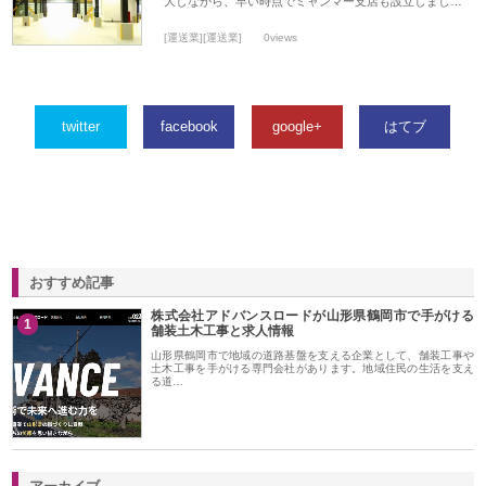
大しながら、早い時点でミャンマー支店も設立しまし…
[運送業][運送業]
0views
twitter
facebook
google+
はてブ
おすすめ記事
株式会社アドバンスロードが山形県鶴岡市で手がける
1
舗装土木工事と求人情報
山形県鶴岡市で地域の道路基盤を支える企業として、舗装工事や
土木工事を手がける専門会社があります。地域住民の生活を支え
る道…