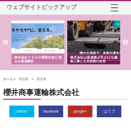
ウェブサイトピックアップ
業サ
株式会社ＣＳＡの事業内容と強
株式会社山形道路が手がける舗
ホ
報内
みを徹底解説
装工事と土木技術の全容
る
績
ホーム >
運送業
>
運送業
櫻井商事運輸株式会社
twitter
facebook
google+
はてブ